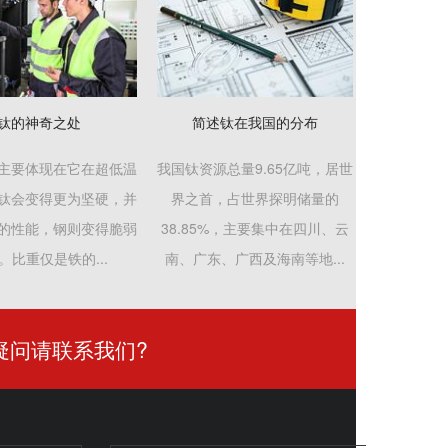
钛的神奇之处
简述钛在我国的分布
主要体现在它在超低温
我国钛资源总量9.65亿吨，居世
钛会变得更为坚硬，并
界之首，占世界探明储量的
的性能，钢则变得脆弱
38.85%，主要集中在四川、云
。比重仅是铁的...
南、广东、广西及海南等地...
疑问请联系我们?