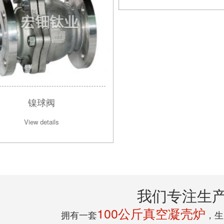
我们专注生
100公斤真空凝壳炉
拥有一套
，生