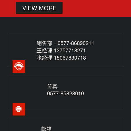
电动钛阀门如何维护保养？
VIEW MORE
销售部：0577-86890211
王经理 13757718271
张经理 15067830718
钛的神奇之处
简述钛在我国的分布
钛的神奇主要体现在它在超低
我国钛资源总量9.65亿吨，居
温世界里，钛会变得更为坚
世界之首，占世界探明储量的
传真
0577-85828010
硬，并有超导体的性能，钢则
38.85%，主要集中在四川、
变得脆弱无能。比重仅是铁
云南、广东、广西及海南等
的...
地...
简述世界钛资源的总体分布状况
邮箱